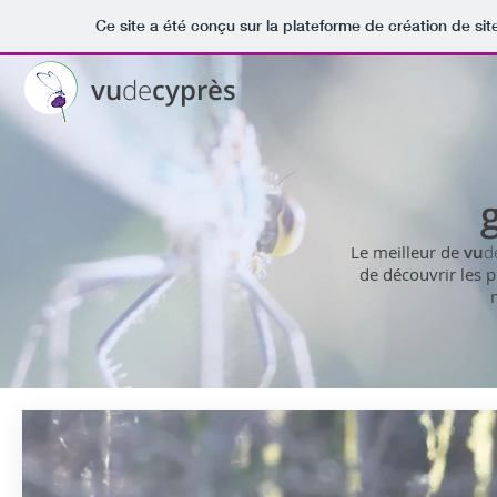
Ce site a été conçu sur la plateforme de création de sit
vu
de
cyprès
Le meilleur de
vu
d
de découvrir les p